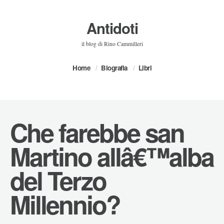
Antidoti
il blog di Rino Cammilleri
Home
Biografia
Libri
Che farebbe san
Martino allâ€™alba
del Terzo
Millennio?