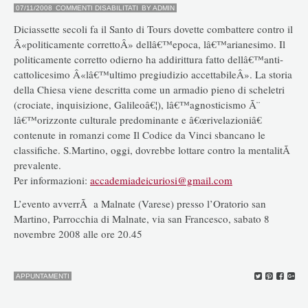
SU
07/11/2008
COMMENTI DISABILITATI
BY
ADMIN
CHE
FAREBBE
Diciassette secoli fa il Santo di Tours dovette combattere contro il
SAN
MARTINO
Â«politicamente correttoÂ» dellâ€™epoca, lâ€™arianesimo. Il
ALLÂ€™ALBA
politicamente corretto odierno ha addirittura fatto dellâ€™anti-
DEL
TERZO
cattolicesimo Â«lâ€™ultimo pregiudizio accettabileÂ». La storia
MILLENNIO?
della Chiesa viene descritta come un armadio pieno di scheletri
(crociate, inquisizione, Galileoâ€¦), lâ€™agnosticismo Ã¨
lâ€™orizzonte culturale predominante e â€œrivelazioniâ€
contenute in romanzi come Il Codice da Vinci sbancano le
classifiche. S.Martino, oggi, dovrebbe lottare contro la mentalitÃ
prevalente.
Per informazioni:
accademiadeicuriosi@gmail.com
L’evento avverrÃ a Malnate (Varese) presso l’Oratorio san
Martino, Parrocchia di Malnate, via san Francesco, sabato 8
novembre 2008 alle ore 20.45
APPUNTAMENTI