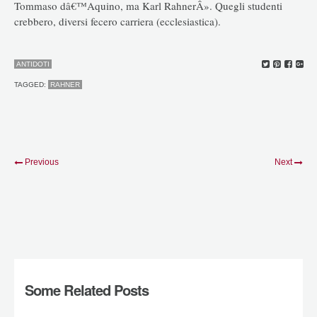
Tommaso dâ€™Aquino, ma Karl RahnerÂ». Quegli studenti
crebbero, diversi fecero carriera (ecclesiastica).
ANTIDOTI
TAGGED:
RAHNER
Previous
Next
Some Related Posts