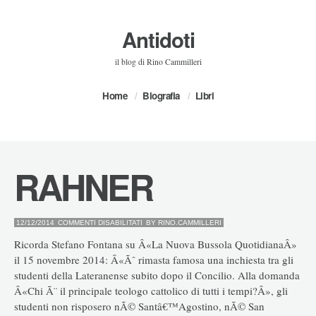
Antidoti
il blog di Rino Cammilleri
Home
Biografia
Libri
RAHNER
SU
12/12/2014
COMMENTI DISABILITATI
BY
RINO.CAMMILLERI
RAHNER
Ricorda Stefano Fontana su Â«La Nuova Bussola QuotidianaÂ»
il 15 novembre 2014: Â«Ãˆ rimasta famosa una inchiesta tra gli
studenti della Lateranense subito dopo il Concilio. Alla domanda
Â«Chi Ã¨ il principale teologo cattolico di tutti i tempi?Â», gli
studenti non risposero nÃ© Santâ€™Agostino, nÃ© San