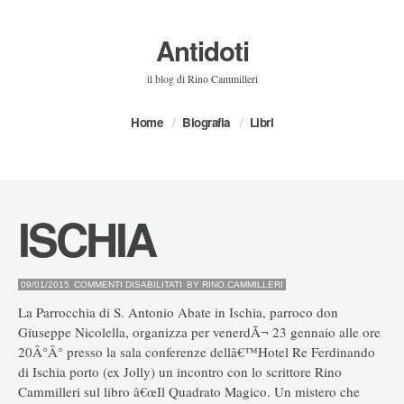
Antidoti
il blog di Rino Cammilleri
Home
Biografia
Libri
ISCHIA
SU
09/01/2015
COMMENTI DISABILITATI
BY
RINO.CAMMILLERI
ISCHIA
La Parrocchia di S. Antonio Abate in Ischia, parroco don
Giuseppe Nicolella, organizza per venerdÃ¬ 23 gennaio alle ore
20Â°Â° presso la sala conferenze dellâ€™Hotel Re Ferdinando
di Ischia porto (ex Jolly) un incontro con lo scrittore Rino
Cammilleri sul libro â€œIl Quadrato Magico. Un mistero che