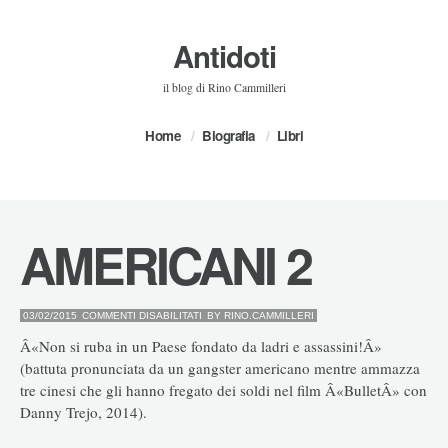
Antidoti
il blog di Rino Cammilleri
Home
Biografia
Libri
AMERICANI 2
SU
03/02/2015
COMMENTI DISABILITATI
BY
RINO.CAMMILLERI
AMERICANI
2
Â«Non si ruba in un Paese fondato da ladri e assassini!Â»
(battuta pronunciata da un gangster americano mentre ammazza
tre cinesi che gli hanno fregato dei soldi nel film Â«BulletÂ» con
Danny Trejo, 2014).