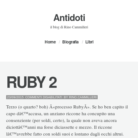
Antidoti
il blog di Rino Cammilleri
Home
Biografia
Libri
RUBY 2
SU
23/09/2015
COMMENTI DISABILITATI
BY
RINO.CAMMILLERI
RUBY
2
Terzo (o quarto? boh) Â«processo RubyÂ». Se ho ben capito il
capo dâ€™accusa, un anziano riccone ha concupito una
consenziente (per soldi, certo), la quale non aveva ancora
diciottâ€™anni ma forse diciassette e mezzo. Il riccone
lâ€™avrebbe fatto con soldi suoi e lontano dagli occhi altrui.