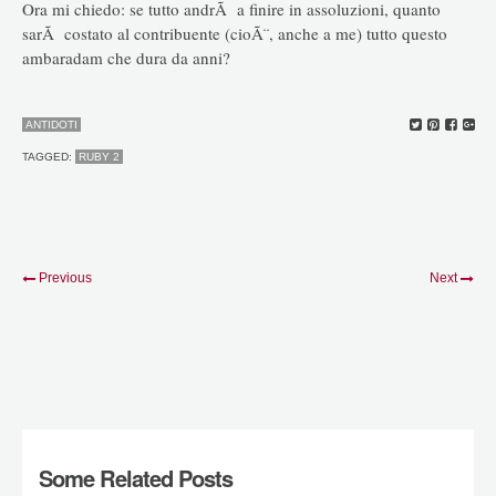
Ora mi chiedo: se tutto andrÃ a finire in assoluzioni, quanto
sarÃ costato al contribuente (cioÃ¨, anche a me) tutto questo
ambaradam che dura da anni?
ANTIDOTI
TAGGED:
RUBY 2
Previous
Next
Some Related Posts