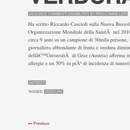
SU
20/11/2015
COMMENTI DISABILITATI
BY
RINO.CAMMILLERI
VERDURA
Ha scritto Riccardo Cascioli sulla Nuova Bussol
Organizzazione Mondiale della SanitÃ nel 2010 a
circa 9 anni su un campione di 30mila persone,
giornaliera abbondante di frutta e verdura dimin
dellâ€™UniversitÃ di Graz (Austria) afferma in
allergie e un 50% in piÃ¹ di incidenza di tumori
ANTIDOTI
TAGGED:
VERDURA
Previous