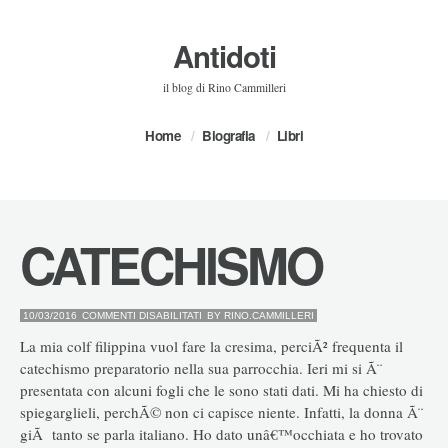
Antidoti
il blog di Rino Cammilleri
Home
Biografia
Libri
CATECHISMO
SU
10/03/2016
COMMENTI DISABILITATI
BY
RINO.CAMMILLERI
CATECHISMO
La mia colf filippina vuol fare la cresima, perciÃ² frequenta il
catechismo preparatorio nella sua parrocchia. Ieri mi si Ã¨
presentata con alcuni fogli che le sono stati dati. Mi ha chiesto di
spiegarglieli, perchÃ© non ci capisce niente. Infatti, la donna Ã¨
giÃ tanto se parla italiano. Ho dato unâ€™occhiata e ho trovato