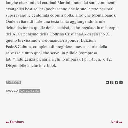
lunghe citazioni del cardinal Martini, tratte dai suoi commenti
evangelici best-seller (pochi sanno che le sue lettere pastorali
superavano le centomila copie a botta, altro che Montalbano).
Onde evitare di farle una testa tanta aggiungendo le mie
delucidazioni a quelle dei catechisti, le ho regalato la mia copia
del Â«Catechismo della Dottrina CristianaÂ» di san Pio X,
quello brevissimo e a-domanda-risponde. Edizioni
Fede&Cultura, completo di preghiere, messa, storia della
salvezza e tutto quel che serve, in pillole (compresa
lâ€™indulgenza plenaria a chi lo impara). Pp. 143, â‚¬. 12.
Disponibile anche in e-book.
ANTIDOTI
TAGGED:
CATECHISMO
Previous
Next