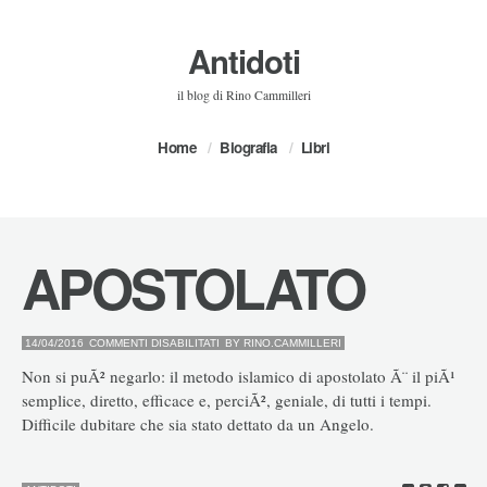
Antidoti
il blog di Rino Cammilleri
Home
Biografia
Libri
APOSTOLATO
SU
14/04/2016
COMMENTI DISABILITATI
BY
RINO.CAMMILLERI
APOSTOLATO
Non si puÃ² negarlo: il metodo islamico di apostolato Ã¨ il piÃ¹
semplice, diretto, efficace e, perciÃ², geniale, di tutti i tempi.
Difficile dubitare che sia stato dettato da un Angelo.