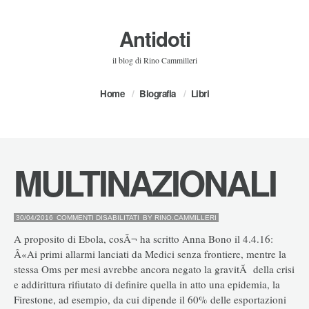
Antidoti
il blog di Rino Cammilleri
Home
Biografia
Libri
MULTINAZIONALI
SU
30/04/2016
COMMENTI DISABILITATI
BY
RINO.CAMMILLERI
MULTINAZIONALI
A proposito di Ebola, cosÃ¬ ha scritto Anna Bono il 4.4.16:
Â«Ai primi allarmi lanciati da Medici senza frontiere, mentre la
stessa Oms per mesi avrebbe ancora negato la gravitÃ della crisi
e addirittura rifiutato di definire quella in atto una epidemia, la
Firestone, ad esempio, da cui dipende il 60% delle esportazioni