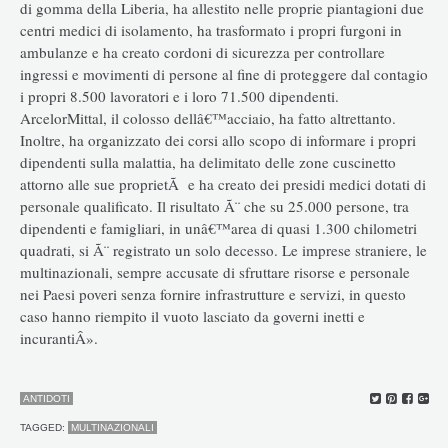
di gomma della Liberia, ha allestito nelle proprie piantagioni due
centri medici di isolamento, ha trasformato i propri furgoni in
ambulanze e ha creato cordoni di sicurezza per controllare
ingressi e movimenti di persone al fine di proteggere dal contagio
i propri 8.500 lavoratori e i loro 71.500 dipendenti.
ArcelorMittal, il colosso dellâ€™acciaio, ha fatto altrettanto.
Inoltre, ha organizzato dei corsi allo scopo di informare i propri
dipendenti sulla malattia, ha delimitato delle zone cuscinetto
attorno alle sue proprietÃ e ha creato dei presidi medici dotati di
personale qualificato. Il risultato Ã¨ che su 25.000 persone, tra
dipendenti e famigliari, in unâ€™area di quasi 1.300 chilometri
quadrati, si Ã¨ registrato un solo decesso. Le imprese straniere, le
multinazionali, sempre accusate di sfruttare risorse e personale
nei Paesi poveri senza fornire infrastrutture e servizi, in questo
caso hanno riempito il vuoto lasciato da governi inetti e
incurantiÂ».
ANTIDOTI
TAGGED:
MULTINAZIONALI