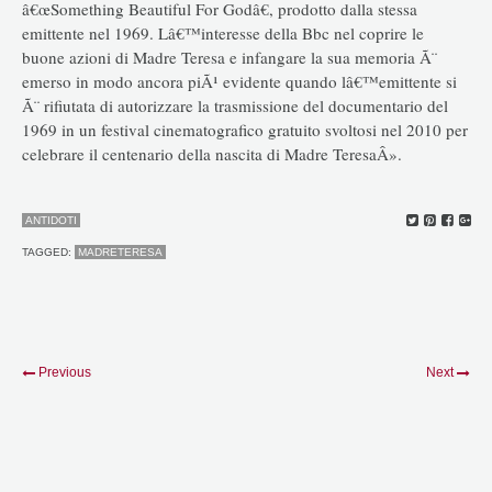
â€œSomething Beautiful For Godâ€, prodotto dalla stessa
emittente nel 1969. Lâ€™interesse della Bbc nel coprire le
buone azioni di Madre Teresa e infangare la sua memoria Ã¨
emerso in modo ancora piÃ¹ evidente quando lâ€™emittente si
Ã¨ rifiutata di autorizzare la trasmissione del documentario del
1969 in un festival cinematografico gratuito svoltosi nel 2010 per
celebrare il centenario della nascita di Madre TeresaÂ».
ANTIDOTI
TAGGED:
MADRETERESA
Previous
Next