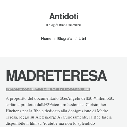
Antidoti
il blog di Rino Cammilleri
Home
Biografia
Libri
MADRETERESA
SU
15/07/2016
COMMENTI DISABILITATI
BY
RINO.CAMMILLERI
MADRETERESA
A proposito del documentario â€œAngelo dellâ€™infernoâ€,
scritto e prodotto dallâ€™ateo professionista Christopher
Hitchens per la Bbc e dedicato alla denigrazione di Madre
Teresa, leggo su Aleteia.org: Â«Curiosamente, la Bbc lascia
disponibile il film su Youtube ma non lo splendido