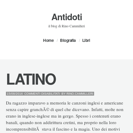
Antidoti
il blog di Rino Cammilleri
Home
Biografia
Libri
LATINO
SU
15/08/2016
COMMENTI DISABILITATI
BY
RINO.CAMMILLERI
LATINO
Da ragazzo imparavo a memoria le canzoni inglesi e americane
senza capire granchÃ© di quel che dicevano. Infatti, molte non
erano in inglese-inglese ma in gergo. Spesso i contenuti erano
banali, quando non addirittura cretini, ma proprio nella loro
incomprensibilitÃ stava il fascino e la magia. Uno dei motivi