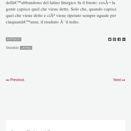
dellâ€™abbandono del latino liturgico fu il frusto: cosÃ¬ la
gente capisce quel che viene detto. Solo che, quando capisci
quel che viene detto e ciÃ² viene ripetuto sempre uguale per
cinquantâ€™anni, il risultato Ã¨ il tedio.
ANTIDOTI
TAGGED:
LATINO
Previous
Next