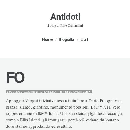
Antidoti
il blog di Rino Cammilleri
Home
Biografia
Libri
FO
SU
18/10/2016
COMMENTI DISABILITATI
BY
RINO.CAMMILLERI
FO
AppoggerÃ² ogni iniziativa tesa a intitolare a Dario Fo ogni via,
piazza, slargo, giardino, monumento possibili. Eâ€™ lui il vero
rappresentante dellâ€™Italia. Una sua statua gigantesca accolga,
come a Ellis Island, gli immigrati, perchÃ© vedano da lontano
dove stanno approdando ed esultino.