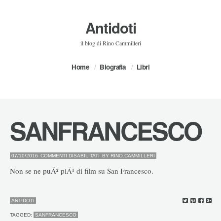
Antidoti
il blog di Rino Cammilleri
Home
Biografia
Libri
SANFRANCESCO
SU
07/10/2016
COMMENTI DISABILITATI
BY
RINO.CAMMILLERI
SANFRANCESCO
Non se ne puÃ² piÃ¹ di film su San Francesco.
ANTIDOTI
TAGGED:
SANFRANCESCO