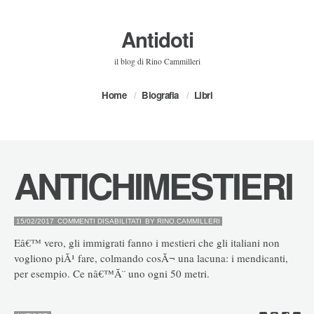
Antidoti
il blog di Rino Cammilleri
Home
Biografia
Libri
ANTICHIMESTIERI
SU
15/02/2017
COMMENTI DISABILITATI
BY
RINO.CAMMILLERI
ANTICHIMESTIERI
Eâ€™ vero, gli immigrati fanno i mestieri che gli italiani non
vogliono piÃ¹ fare, colmando cosÃ¬ una lacuna: i mendicanti,
per esempio. Ce nâ€™Ã¨ uno ogni 50 metri.