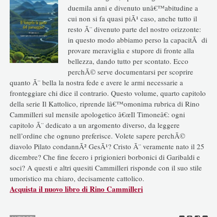
PARTE
duemila anni e divenuto unâ€™abitudine a
DEL
cui non si fa quasi piÃ¹ caso, anche tutto il
PAESAGGIO?
resto Ã¨ divenuto parte del nostro orizzonte:
in questo modo abbiamo perso la capacitÃ di
provare meraviglia e stupore di fronte alla
bellezza, dando tutto per scontato. Ecco
perchÃ© serve documentarsi per scoprire
quanto Ã¨ bella la nostra fede e avere le armi necessarie a
fronteggiare chi dice il contrario. Questo volume, quarto capitolo
della serie Il Kattolico, riprende lâ€™omonima rubrica di Rino
Cammilleri sul mensile apologetico â€œIl Timoneâ€: ogni
capitolo Ã¨ dedicato a un argomento diverso, da leggere
nell’ordine che ognuno preferisce. Volete sapere perchÃ©
diavolo Pilato condannÃ² GesÃ¹? Cristo Ã¨ veramente nato il 25
dicembre? Che fine fecero i prigionieri borbonici di Garibaldi e
soci? A questi e altri quesiti Cammilleri risponde con il suo stile
umoristico ma chiaro, decisamente cattolico.
Acquista il nuovo libro di Rino Cammilleri