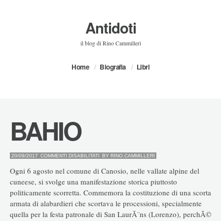
Antidoti
il blog di Rino Cammilleri
Home
Biografia
Libri
BAHIO
SU
20/09/2017
COMMENTI DISABILITATI
BY
RINO.CAMMILLERI
BAHIO
Ogni 6 agosto nel comune di Canosio, nelle vallate alpine del
cuneese, si svolge una manifestazione storica piuttosto
politicamente scorretta. Commemora la costituzione di una scorta
armata di alabardieri che scortava le processioni, specialmente
quella per la festa patronale di San LaurÃ¨ns (Lorenzo), perchÃ©