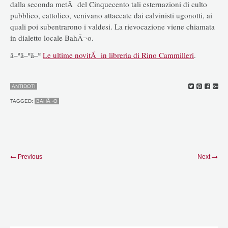
dalla seconda metÃ del Cinquecento tali esternazioni di culto
pubblico, cattolico, venivano attaccate dai calvinisti ugonotti, ai
quali poi subentrarono i valdesi. La rievocazione viene chiamata
in dialetto locale BahÃ¬o.
â–ºâ–ºâ–º
Le ultime novitÃ in libreria di Rino Cammilleri
.
ANTIDOTI
TAGGED:
BAHÃ¬O
Previous
Next