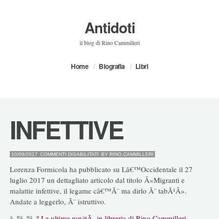
Antidoti
il blog di Rino Cammilleri
Home
Biografia
Libri
INFETTIVE
SU
10/09/2017
COMMENTI DISABILITATI
BY
RINO.CAMMILLERI
INFETTIVE
Lorenza Formicola ha pubblicato su Lâ€™Occidentale il 27
luglio 2017 un dettagliato articolo dal titolo Â«Migranti e
malattie infettive, il legame câ€™Ã¨ ma dirlo Ã¨ tabÃ¹Â».
Andate a leggerlo, Ã¨ istruttivo.
â–ºâ–ºâ–º
Le ultime novitÃ in libreria di Rino Cammilleri
.