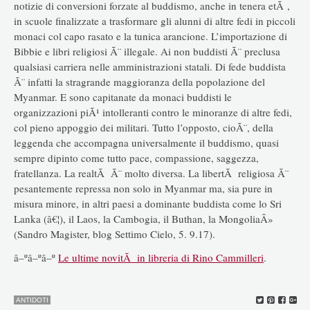
notizie di conversioni forzate al buddismo, anche in tenera etÃ ,
in scuole finalizzate a trasformare gli alunni di altre fedi in piccoli
monaci col capo rasato e la tunica arancione. L’importazione di
Bibbie e libri religiosi Ã¨ illegale. Ai non buddisti Ã¨ preclusa
qualsiasi carriera nelle amministrazioni statali. Di fede buddista
Ã¨ infatti la stragrande maggioranza della popolazione del
Myanmar. E sono capitanate da monaci buddisti le
organizzazioni piÃ¹ intolleranti contro le minoranze di altre fedi,
col pieno appoggio dei militari. Tutto l’opposto, cioÃ¨, della
leggenda che accompagna universalmente il buddismo, quasi
sempre dipinto come tutto pace, compassione, saggezza,
fratellanza. La realtÃ Ã¨ molto diversa. La libertÃ religiosa Ã¨
pesantemente repressa non solo in Myanmar ma, sia pure in
misura minore, in altri paesi a dominante buddista come lo Sri
Lanka (â€¦), il Laos, la Cambogia, il Buthan, la MongoliaÂ»
(Sandro Magister, blog Settimo Cielo, 5. 9.17).
â–ºâ–ºâ–º
Le ultime novitÃ in libreria di Rino Cammilleri
.
ANTIDOTI