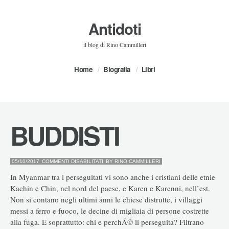
Antidoti
il blog di Rino Cammilleri
Home
Biografia
Libri
BUDDISTI
SU
05/10/2017
COMMENTI DISABILITATI
BY
RINO.CAMMILLERI
BUDDISTI
In Myanmar tra i perseguitati vi sono anche i cristiani delle etnie
Kachin e Chin, nel nord del paese, e Karen e Karenni, nell’est.
Non si contano negli ultimi anni le chiese distrutte, i villaggi
messi a ferro e fuoco, le decine di migliaia di persone costrette
alla fuga. E soprattutto: chi e perchÃ© li perseguita? Filtrano