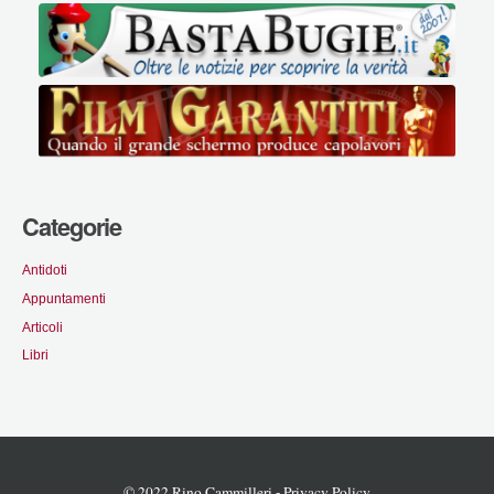
Categorie
Antidoti
Appuntamenti
Articoli
Libri
© 2022 Rino Cammilleri -
Privacy Policy