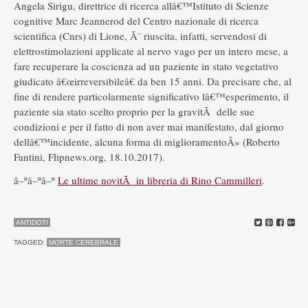
Angela Sirigu, direttrice di ricerca allâ€™Istituto di Scienze
cognitive Marc Jeannerod del Centro nazionale di ricerca
scientifica (Cnrs) di Lione, Ã¨ riuscita, infatti, servendosi di
elettrostimolazioni applicate al nervo vago per un intero mese, a
fare recuperare la coscienza ad un paziente in stato vegetativo
giudicato â€œirreversibileâ€ da ben 15 anni. Da precisare che, al
fine di rendere particolarmente significativo lâ€™esperimento, il
paziente sia stato scelto proprio per la gravitÃ delle sue
condizioni e per il fatto di non aver mai manifestato, dal giorno
dellâ€™incidente, alcuna forma di miglioramentoÂ» (Roberto
Fantini, Flipnews.org, 18.10.2017).
â–ºâ–ºâ–º
Le ultime novitÃ in libreria di Rino Cammilleri
.
ANTIDOTI
TAGGED:
MORTE CEREBRALE