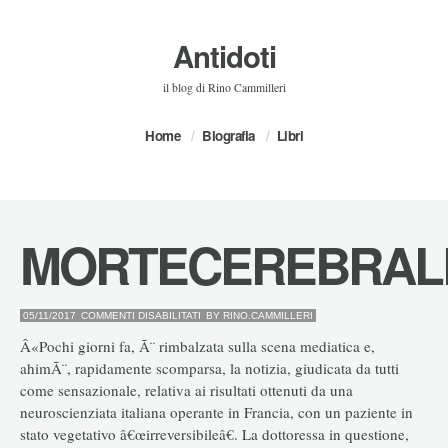
Antidoti
il blog di Rino Cammilleri
Home
Biografia
Libri
MORTECEREBRAL
SU
05/11/2017
COMMENTI DISABILITATI
BY
RINO.CAMMILLERI
MORTECEREBRALE?
Â«Pochi giorni fa, Ã¨ rimbalzata sulla scena mediatica e,
ahimÃ¨, rapidamente scomparsa, la notizia, giudicata da tutti
come sensazionale, relativa ai risultati ottenuti da una
neuroscienziata italiana operante in Francia, con un paziente in
stato vegetativo â€œirreversibileâ€. La dottoressa in questione,