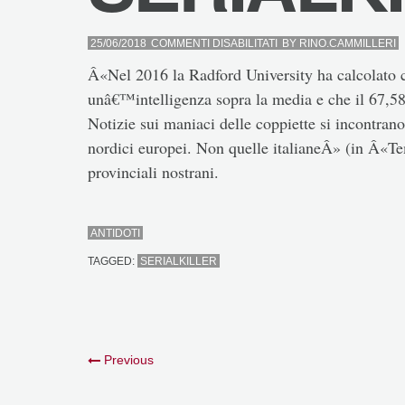
SU
25/06/2018
COMMENTI DISABILITATI
BY
RINO.CAMMILLERI
SERIALKILLER
Â«Nel 2016 la Radford University ha calcolato ch
unâ€™intelligenza sopra la media e che il 67,58 
Notizie sui maniaci delle coppiette si incontrano
nordici europei. Non quelle italianeÂ» (in Â«T
provinciali nostrani.
ANTIDOTI
TAGGED:
SERIALKILLER
Previous