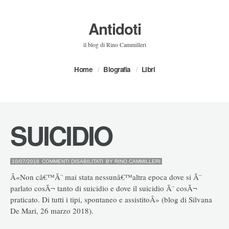
Antidoti
il blog di Rino Cammilleri
Home
Biografia
Libri
SUICIDIO
SU
10/07/2018
COMMENTI DISABILITATI
BY
RINO.CAMMILLERI
SUICIDIO
Â«Non câ€™Ã¨ mai stata nessunâ€™altra epoca dove si Ã¨
parlato cosÃ¬ tanto di suicidio e dove il suicidio Ã¨ cosÃ¬
praticato. Di tutti i tipi, spontaneo e assistitoÂ» (blog di Silvana
De Mari, 26 marzo 2018).