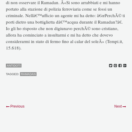
di non osservare il Ramadan. Â«Si sono arrabbiati e mi hanno
portato alla stazione di polizia ferroviaria come se fossi un
criminale. Nellâ€™ufficio un agente mi ha detto: â€œPerchÃ© ti
porti dietro una bottiglietta dâ€™acqua durante il Ramadan?â€.
Io gli ho risposto che non digiunavo perchÃ© sono cristiano,
allora ha cominciato a insultarmi e mi ha detto che dovevo
considerarmi in stato di fermo fino al calar del soleÂ» (Tempi.it,
15.618).
ANTIDOTI
TAGGED:
RAMADAN
Previous
Next