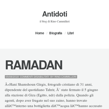
Antidoti
il blog di Rino Cammilleri
Home
Biografia
Libri
RAMADAN
SU
05/08/2018
COMMENTI DISABILITATI
BY
RINO.CAMMILLERI
RAMADAN
Â«Hani Shamshoun Girgis, fotografo cristiano di 31 anni,
dipendente del quotidiano Tahrir, Ã¨ stato fermato il 5 giugno
alla stazione di Giza (Egitto, ndr) dalla polizia. Quando gli
agenti, dopo aver frugato nel suo zaino, hanno trovato
allâ€™interno una bottiglietta dâ€™acqua lâ€™hanno accusato