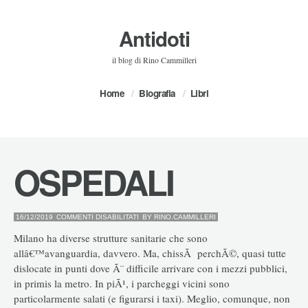
Antidoti
il blog di Rino Cammilleri
Home
Biografia
Libri
OSPEDALI
SU
16/12/2019
COMMENTI DISABILITATI
BY
RINO.CAMMILLERI
OSPEDALI
Milano ha diverse strutture sanitarie che sono
allâ€™avanguardia, davvero. Ma, chissÃ perchÃ©, quasi tutte
dislocate in punti dove Ã¨ difficile arrivare con i mezzi pubblici,
in primis la metro. In piÃ¹, i parcheggi vicini sono
particolarmente salati (e figurarsi i taxi). Meglio, comunque, non