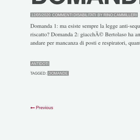
SU
12/05/2020
COMMENTI DISABILITATI
BY
RINO.CAMMILLERI
DOMANDE
Domanda 1: ma esiste sempre la legge anti-seques
riscatto? Domanda 2: giacchÃ© Bertolaso ha amm
andare per mancanza di posti e respiratori, quan
ANTIDOTI
TAGGED:
DOMANDE
Previous