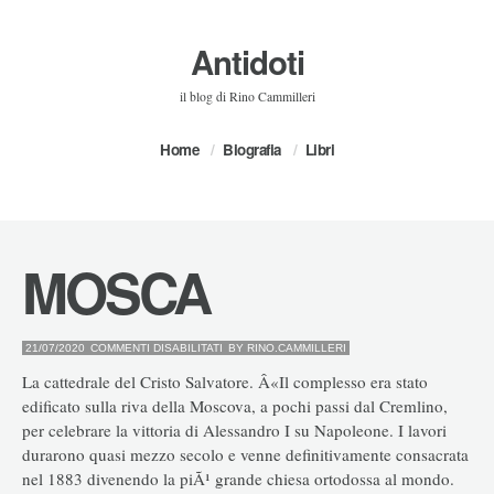
Antidoti
il blog di Rino Cammilleri
Home
Biografia
Libri
MOSCA
SU
21/07/2020
COMMENTI DISABILITATI
BY
RINO.CAMMILLERI
MOSCA
La cattedrale del Cristo Salvatore. Â«Il complesso era stato
edificato sulla riva della Moscova, a pochi passi dal Cremlino,
per celebrare la vittoria di Alessandro I su Napoleone. I lavori
durarono quasi mezzo secolo e venne definitivamente consacrata
nel 1883 divenendo la piÃ¹ grande chiesa ortodossa al mondo.