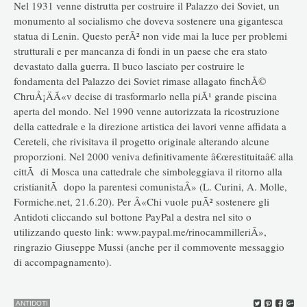
Nel 1931 venne distrutta per costruire il Palazzo dei Soviet, un
monumento al socialismo che doveva sostenere una gigantesca
statua di Lenin. Questo perÃ² non vide mai la luce per problemi
strutturali e per mancanza di fondi in un paese che era stato
devastato dalla guerra. Il buco lasciato per costruire le
fondamenta del Palazzo dei Soviet rimase allagato finchÃ©
ChruÅ¡ÄÃ«v decise di trasformarlo nella piÃ¹ grande piscina
aperta del mondo. Nel 1990 venne autorizzata la ricostruzione
della cattedrale e la direzione artistica dei lavori venne affidata a
Cereteli, che rivisitava il progetto originale alterando alcune
proporzioni. Nel 2000 veniva definitivamente â€œrestituitaâ€ alla
cittÃ di Mosca una cattedrale che simboleggiava il ritorno alla
cristianitÃ dopo la parentesi comunistaÂ» (L. Curini, A. Molle,
Formiche.net, 21.6.20). Per Â«Chi vuole puÃ² sostenere gli
Antidoti cliccando sul bottone PayPal a destra nel sito o
utilizzando questo link: www.paypal.me/rinocammilleriÂ»,
ringrazio Giuseppe Mussi (anche per il commovente messaggio
di accompagnamento).
ANTIDOTI