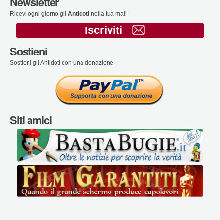
Newsletter
Ricevi ogni giorno gli
Antidoti
nella tua mail
Iscriviti
Sostieni
Sostieni gli Antidoti con una donazione
Siti amici