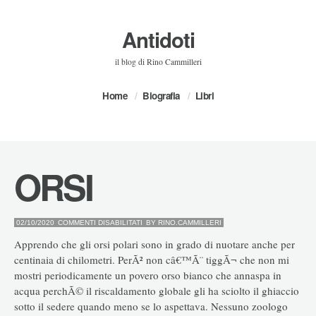
Antidoti
il blog di Rino Cammilleri
Home
Biografia
Libri
ORSI
SU
02/10/2020
COMMENTI DISABILITATI
BY
RINO.CAMMILLERI
ORSI
Apprendo che gli orsi polari sono in grado di nuotare anche per
centinaia di chilometri. PerÃ² non câ€™Ã¨ tiggÃ¬ che non mi
mostri periodicamente un povero orso bianco che annaspa in
acqua perchÃ© il riscaldamento globale gli ha sciolto il ghiaccio
sotto il sedere quando meno se lo aspettava. Nessuno zoologo