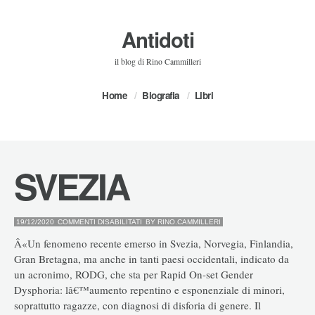
Antidoti
il blog di Rino Cammilleri
Home
Biografia
Libri
SVEZIA
SU
19/12/2020
COMMENTI DISABILITATI
BY
RINO.CAMMILLERI
SVEZIA
Â«Un fenomeno recente emerso in Svezia, Norvegia, Finlandia,
Gran Bretagna, ma anche in tanti paesi occidentali, indicato da
un acronimo, RODG, che sta per Rapid On-set Gender
Dysphoria: lâ€™aumento repentino e esponenziale di minori,
soprattutto ragazze, con diagnosi di disforia di genere. Il