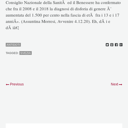
Consiglio Nazionale della SanitÃ ed il Benessere ha confermato
che fra il 2008 e il 2018 la diagnosi di disforia di genere Ã¨
aumentata del 1.500 per cento nella fascia di etÃ fra i 13 e i 17
anniÂ». (Assuntina Morresi, Avvenire 4.12.20). Eh, dÃ i e
dÃ iâ€¦
ANTIDOTI
TAGGED:
SVEZIA
Previous
Next