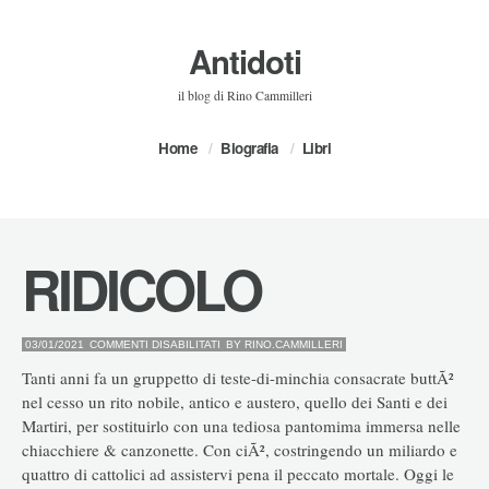
Antidoti
il blog di Rino Cammilleri
Home
Biografia
Libri
RIDICOLO
SU
03/01/2021
COMMENTI DISABILITATI
BY
RINO.CAMMILLERI
RIDICOLO
Tanti anni fa un gruppetto di teste-di-minchia consacrate buttÃ²
nel cesso un rito nobile, antico e austero, quello dei Santi e dei
Martiri, per sostituirlo con una tediosa pantomima immersa nelle
chiacchiere & canzonette. Con ciÃ², costringendo un miliardo e
quattro di cattolici ad assistervi pena il peccato mortale. Oggi le