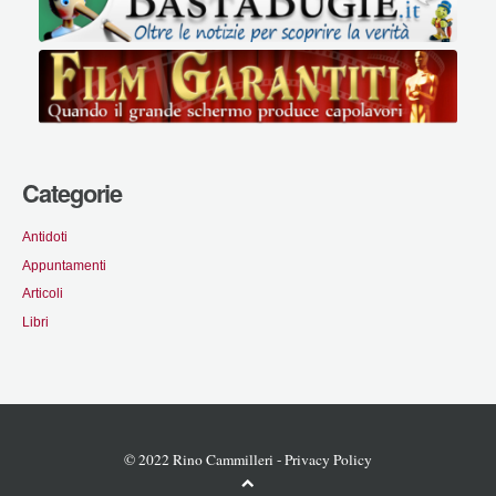
Categorie
Antidoti
Appuntamenti
Articoli
Libri
© 2022 Rino Cammilleri -
Privacy Policy