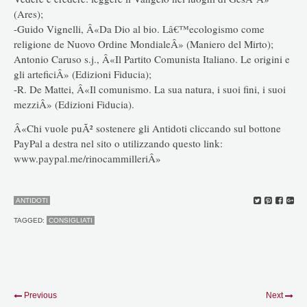
(Ares);
-Guido Vignelli, Â«Da Dio al bio. Lâ€™ecologismo come
religione de Nuovo Ordine MondialeÂ» (Maniero del Mirto);
Antonio Caruso s.j., Â«Il Partito Comunista Italiano. Le origini e
gli arteficiÂ» (Edizioni Fiducia);
-R. De Mattei, Â«Il comunismo. La sua natura, i suoi fini, i suoi
mezziÂ» (Edizioni Fiducia).
Â«Chi vuole puÃ² sostenere gli Antidoti cliccando sul bottone
PayPal a destra nel sito o utilizzando questo link:
www.paypal.me/rinocammilleriÂ»
ANTIDOTI
TAGGED:
CONSIGLIATI
Previous
Next