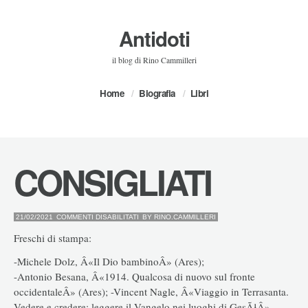
Antidoti
il blog di Rino Cammilleri
Home
Biografia
Libri
CONSIGLIATI
SU
21/02/2021
COMMENTI DISABILITATI
BY
RINO.CAMMILLERI
CONSIGLIATI
Freschi di stampa:
-Michele Dolz, Â«Il Dio bambinoÂ» (Ares);
-Antonio Besana, Â«1914. Qualcosa di nuovo sul fronte
occidentaleÂ» (Ares); -Vincent Nagle, Â«Viaggio in Terrasanta.
Vedere e credere: leggere il Vangelo nei luoghi di GesÃ¹Â»