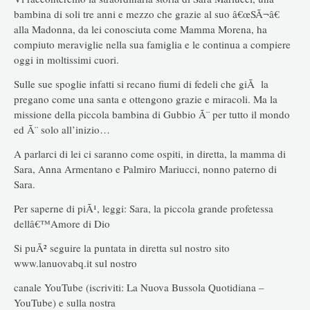
bambina di soli tre anni e mezzo che grazie al suo â€œSÃ¬â€
alla Madonna, da lei conosciuta come Mamma Morena, ha
compiuto meraviglie nella sua famiglia e le continua a compiere
oggi in moltissimi cuori.
Sulle sue spoglie infatti si recano fiumi di fedeli che giÃ la
pregano come una santa e ottengono grazie e miracoli. Ma la
missione della piccola bambina di Gubbio Ã¨ per tutto il mondo
ed Ã¨ solo all’inizio…
A parlarci di lei ci saranno come ospiti, in diretta, la mamma di
Sara, Anna Armentano e Palmiro Mariucci, nonno paterno di
Sara.
Per saperne di piÃ¹, leggi: Sara, la piccola grande profetessa
dellâ€™Amore di Dio
Si puÃ² seguire la puntata in diretta sul nostro sito
www.lanuovabq.it sul nostro
canale YouTube (iscriviti: La Nuova Bussola Quotidiana –
YouTube) e sulla nostra