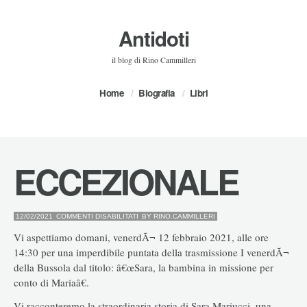
Antidoti
il blog di Rino Cammilleri
Home
Biografia
Libri
ECCEZIONALE
SU
12/02/2021
COMMENTI DISABILITATI
BY
RINO.CAMMILLERI
ECCEZIONALE
Vi aspettiamo domani, venerdÃ¬ 12 febbraio 2021, alle ore
14:30 per una imperdibile puntata della trasmissione I venerdÃ¬
della Bussola dal titolo: â€œSara, la bambina in missione per
conto di Mariaâ€.
Vi racconteremo la straordinaria storia di Sara Mariucci, una