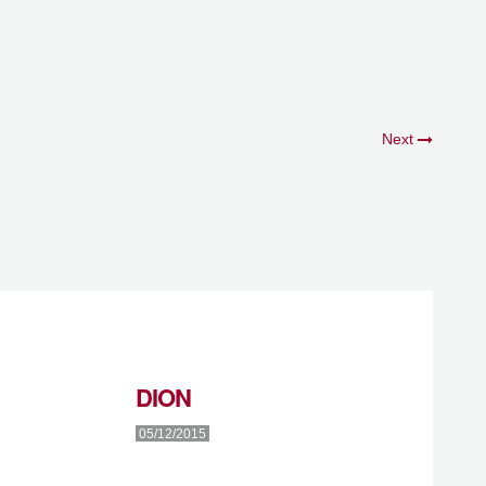
Next
DION
05/12/2015