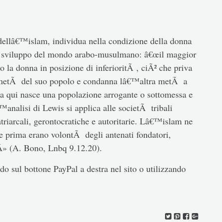
dellâ€™islam, individua nella condizione della donna
o sviluppo del mondo arabo-musulmano: â€œil maggior
o la donna in posizione di inferioritÃ , ciÃ² che priva
di metÃ del suo popolo e condanna lâ€™altra metÃ a
 Da qui nasce una popolazione arrogante o sottomessa e
™analisi di Lewis si applica alle societÃ tribali
atriarcali, gerontocratiche e autoritarie. Lâ€™islam ne
 Se prima erano volontÃ degli antenati fondatori,
Â» (A. Bono, Lnbq 9.12.20).
o sul bottone PayPal a destra nel sito o utilizzando