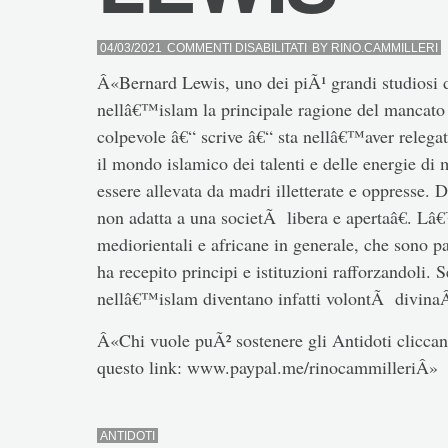
SU
04/03/2021
COMMENTI DISABILITATI
BY
RINO.CAMMILLERI
LEWIS
Â«Bernard Lewis, uno dei piÃ¹ grandi studiosi 
nellâ€™islam la principale ragione del mancat
colpevole â€“ scrive â€“ sta nellâ€™aver relegat
il mondo islamico dei talenti e delle energie 
essere allevata da madri illetterate e oppresse.
non adatta a una societÃ libera e apertaâ€. Lâ€
mediorientali e africane in generale, che sono p
ha recepito principi e istituzioni rafforzandoli.
nellâ€™islam diventano infatti volontÃ divina
Â«Chi vuole puÃ² sostenere gli Antidoti cliccand
questo link: www.paypal.me/rinocammilleriÂ»
ANTIDOTI