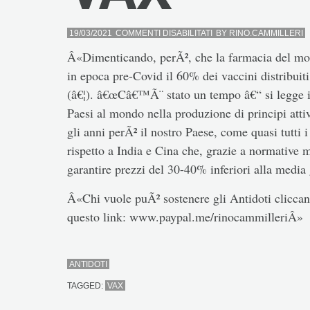
SU
19/03/2021
COMMENTI DISABILITATI
BY
RINO.CAMMILLERI
VAX
Â«Dimenticando, perÃ², che la farmacia del mon
in epoca pre-Covid il 60% dei vaccini distribuit
(â€¦). â€œCâ€™Ã¨ stato un tempo â€“ si legge in 
Paesi al mondo nella produzione di principi att
gli anni perÃ² il nostro Paese, come quasi tutti 
rispetto a India e Cina che, grazie a normative m
garantire prezzi del 30-40% inferiori alla media
Â«Chi vuole puÃ² sostenere gli Antidoti cliccand
questo link: www.paypal.me/rinocammilleriÂ»
ANTIDOTI
TAGGED:
VAX