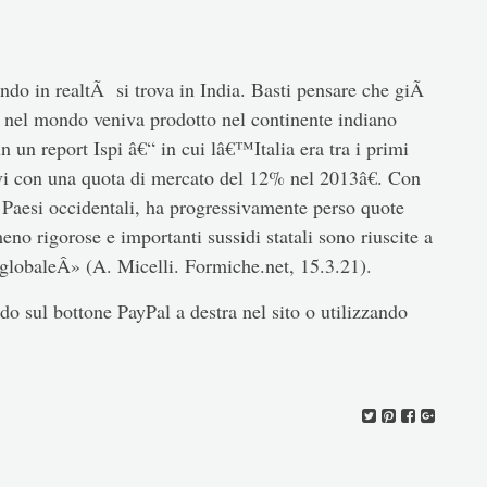
do in realtÃ si trova in India. Basti pensare che giÃ
i nel mondo veniva prodotto nel continente indiano
un report Ispi â€“ in cui lâ€™Italia era tra i primi
ivi con una quota di mercato del 12% nel 2013â€. Con
i Paesi occidentali, ha progressivamente perso quote
eno rigorose e importanti sussidi statali sono riuscite a
 globaleÂ» (A. Micelli. Formiche.net, 15.3.21).
o sul bottone PayPal a destra nel sito o utilizzando