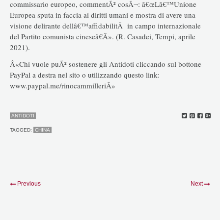
commissario europeo, commentÃ² cosÃ¬: â€œLâ€™Unione
Europea sputa in faccia ai diritti umani e mostra di avere una
visione delirante dellâ€™affidabilitÃ in campo internazionale
del Partito comunista cineseâ€Â». (R. Casadei, Tempi, aprile
2021).
Â«Chi vuole puÃ² sostenere gli Antidoti cliccando sul bottone
PayPal a destra nel sito o utilizzando questo link:
www.paypal.me/rinocammilleriÂ»
ANTIDOTI
TAGGED:
CHINA
Previous
Next