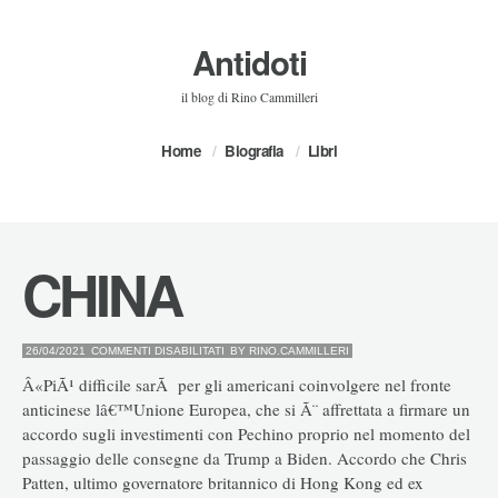
Antidoti
il blog di Rino Cammilleri
Home
Biografia
Libri
CHINA
SU
26/04/2021
COMMENTI DISABILITATI
BY
RINO.CAMMILLERI
CHINA
Â«PiÃ¹ difficile sarÃ per gli americani coinvolgere nel fronte
anticinese lâ€™Unione Europea, che si Ã¨ affrettata a firmare un
accordo sugli investimenti con Pechino proprio nel momento del
passaggio delle consegne da Trump a Biden. Accordo che Chris
Patten, ultimo governatore britannico di Hong Kong ed ex