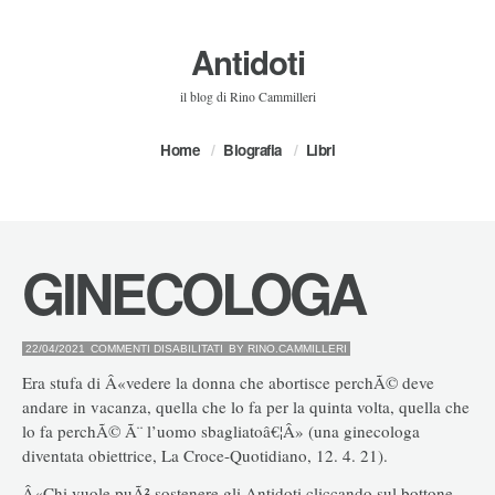
Antidoti
il blog di Rino Cammilleri
Home
Biografia
Libri
GINECOLOGA
SU
22/04/2021
COMMENTI DISABILITATI
BY
RINO.CAMMILLERI
GINECOLOGA
Era stufa di Â«vedere la donna che abortisce perchÃ© deve
andare in vacanza, quella che lo fa per la quinta volta, quella che
lo fa perchÃ© Ã¨ l’uomo sbagliatoâ€¦Â» (una ginecologa
diventata obiettrice, La Croce-Quotidiano, 12. 4. 21).
Â«Chi vuole puÃ² sostenere gli Antidoti cliccando sul bottone