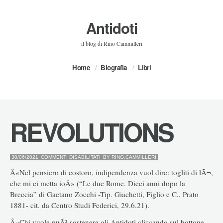
Antidoti
il blog di Rino Cammilleri
Home
Biografia
Libri
REVOLUTIONS
SU
30/06/2021
COMMENTI DISABILITATI
BY
RINO.CAMMILLERI
REVOLUTIONS
Â«Nel pensiero di costoro, indipendenza vuol dire: togliti di lÃ¬,
che mi ci metta ioÂ» (“Le due Rome. Dieci anni dopo la
Breccia” di Gaetano Zocchi -Tip. Giachetti, Figlio e C., Prato
1881- cit. da Centro Studi Federici, 29.6.21).
Â«Chi vuole puÃ² sostenere gli Antidoti cliccando sul bottone