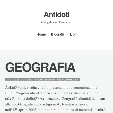
Antidoti
il blog di Rino Cammilleri
Home
Biografia
Libri
GEOGRAFIA
SU
04/07/2021
COMMENTI DISABILITATI
BY
RINO.CAMMILLERI
GEOGRAFIA
Â«Lâ€™unica volta che ho presentato una comunicazione
sullâ€™argomento â€œpersecuzioni anticristianeâ€ (in una
â€œGiornata dellâ€™Associazione Geografi Italianiâ€ dedicata
alla â€œGeografia delle religioniâ€, tenutasi a Trieste
nellâ€™aprile 2008) ho incontrato un muro di incredula ostilitÃ