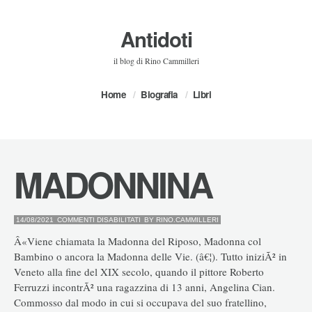
Antidoti
il blog di Rino Cammilleri
Home
Biografia
Libri
MADONNINA
SU
14/08/2021
COMMENTI DISABILITATI
BY
RINO.CAMMILLERI
MADONNINA
Â«Viene chiamata la Madonna del Riposo, Madonna col
Bambino o ancora la Madonna delle Vie. (â€¦). Tutto iniziÃ² in
Veneto alla fine del XIX secolo, quando il pittore Roberto
Ferruzzi incontrÃ² una ragazzina di 13 anni, Angelina Cian.
Commosso dal modo in cui si occupava del suo fratellino,