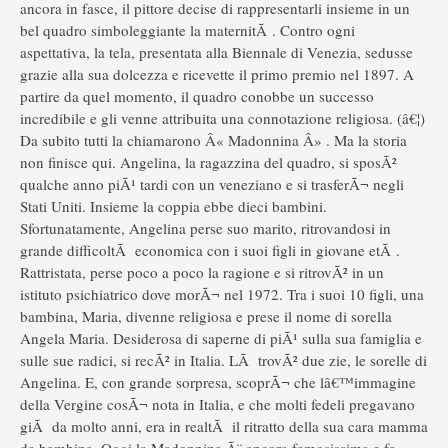
ancora in fasce, il pittore decise di rappresentarli insieme in un
bel quadro simboleggiante la maternitÃ . Contro ogni
aspettativa, la tela, presentata alla Biennale di Venezia, sedusse
grazie alla sua dolcezza e ricevette il primo premio nel 1897. A
partire da quel momento, il quadro conobbe un successo
incredibile e gli venne attribuita una connotazione religiosa. (â€¦)
Da subito tutti la chiamarono Â« Madonnina Â» . Ma la storia
non finisce qui. Angelina, la ragazzina del quadro, si sposÃ²
qualche anno piÃ¹ tardi con un veneziano e si trasferÃ¬ negli
Stati Uniti. Insieme la coppia ebbe dieci bambini.
Sfortunatamente, Angelina perse suo marito, ritrovandosi in
grande difficoltÃ economica con i suoi figli in giovane etÃ .
Rattristata, perse poco a poco la ragione e si ritrovÃ² in un
istituto psichiatrico dove morÃ¬ nel 1972. Tra i suoi 10 figli, una
bambina, Maria, divenne religiosa e prese il nome di sorella
Angela Maria. Desiderosa di saperne di piÃ¹ sulla sua famiglia e
sulle sue radici, si recÃ² in Italia. LÃ trovÃ² due zie, le sorelle di
Angelina. E, con grande sorpresa, scoprÃ¬ che lâ€™immagine
della Vergine cosÃ¬ nota in Italia, e che molti fedeli pregavano
giÃ da molto anni, era in realtÃ il ritratto della sua cara mamma
da bambina. Oggi la Madonnina Ã¨ ancora famosissima e fa