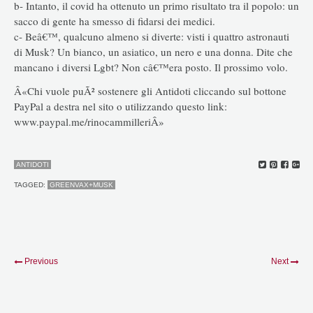
b- Intanto, il covid ha ottenuto un primo risultato tra il popolo: un
sacco di gente ha smesso di fidarsi dei medici.
c- Beâ€™, qualcuno almeno si diverte: visti i quattro astronauti
di Musk? Un bianco, un asiatico, un nero e una donna. Dite che
mancano i diversi Lgbt? Non câ€™era posto. Il prossimo volo.
Â«Chi vuole puÃ² sostenere gli Antidoti cliccando sul bottone
PayPal a destra nel sito o utilizzando questo link:
www.paypal.me/rinocammilleriÂ»
ANTIDOTI
TAGGED:
GREENVAX+MUSK
Previous
Next