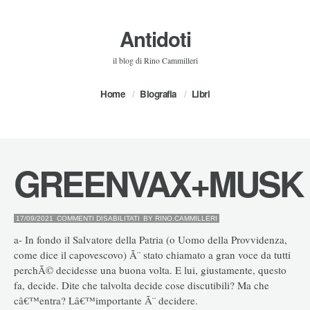
Antidoti
il blog di Rino Cammilleri
Home
Biografia
Libri
GREENVAX+MUSK
SU
17/09/2021
COMMENTI DISABILITATI
BY
RINO.CAMMILLERI
GREENVAX+MUSK
a- In fondo il Salvatore della Patria (o Uomo della Provvidenza,
come dice il capovescovo) Ã¨ stato chiamato a gran voce da tutti
perchÃ© decidesse una buona volta. E lui, giustamente, questo
fa, decide. Dite che talvolta decide cose discutibili? Ma che
câ€™entra? Lâ€™importante Ã¨ decidere.