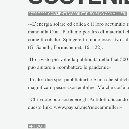
SU
17/01/2022
COMMENTI DISABILITATI
BY
RINO.CAMMILLERI
SOSTENIBILE
-«L’energia solare ed eolica e il loro accumulo r
mano alla Cina. Parliamo peraltro di materiali c
come il cobalto. Spingere in modo ossessivo sulle
(G. Sapelli, Formiche.net, 16.1.22).
-Ho rivisto più volte la pubblicità della Fiat 5
può aiutare a «combattere le pandemie».
-In altri due spot pubblicitari c’è una che si dic
magnifica il pesce «sostenibile». Ma che cos’è u
«Chi vuole può sostenere gli Antidoti cliccando 
questo link: www.paypal.me/rinocammilleri»
ANTIDOTI