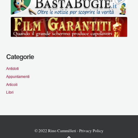
Categorie
Antidoti
Appuntamenti
Articoli
Libri
© 2022 Rino Cammilleri -
Privacy Policy