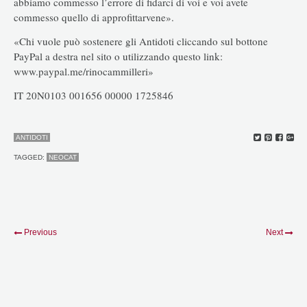
abbiamo commesso l’errore di fidarci di voi e voi avete
commesso quello di approfittarvene».
«Chi vuole può sostenere gli Antidoti cliccando sul bottone
PayPal a destra nel sito o utilizzando questo link:
www.paypal.me/rinocammilleri»
IT 20N0103 001656 00000 1725846
ANTIDOTI
TAGGED:
NEOCAT
Previous
Next