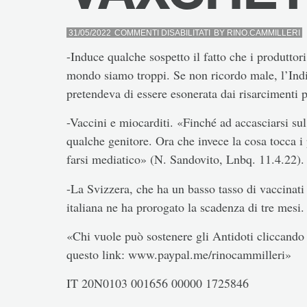
SU
31/05/2022
COMMENTI DISABILITATI
BY
RINO.CAMMILLERI
VAXCHETIPASSA
-Induce qualche sospetto il fatto che i produttor
mondo siamo troppi. Se non ricordo male, l’India 
pretendeva di essere esonerata dai risarcimenti p
-Vaccini e miocarditi. «Finché ad accasciarsi su
qualche genitore. Ora che invece la cosa tocca i p
farsi mediatico» (N. Sandovito, Lnbq. 11.4.22).
-La Svizzera, che ha un basso tasso di vaccinati 
italiana ne ha prorogato la scadenza di tre mesi. 
«Chi vuole può sostenere gli Antidoti cliccando 
questo link: www.paypal.me/rinocammilleri»
IT 20N0103 001656 00000 1725846