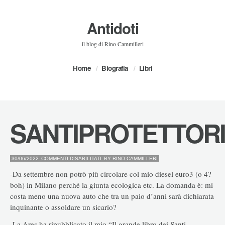
Antidoti
il blog di Rino Cammilleri
Home
Biografia
Libri
SANTIPROTETTORI
SU
30/06/2022
COMMENTI DISABILITATI
BY
RINO.CAMMILLERI
SANTIPROTETTORI
-Da settembre non potrò più circolare col mio diesel euro3 (o 4?
boh) in Milano perché la giunta ecologica etc. La domanda è: mi
costa meno una nuova auto che tra un paio d’anni sarà dichiarata
inquinante o assoldare un sicario?
-La Ares ha ripubblicato il mio “Il grande libro dei Santi