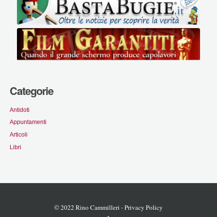
Categorie
Antidoti
Appuntamenti
Articoli
Libri
© 2022 Rino Cammilleri -
Privacy Policy