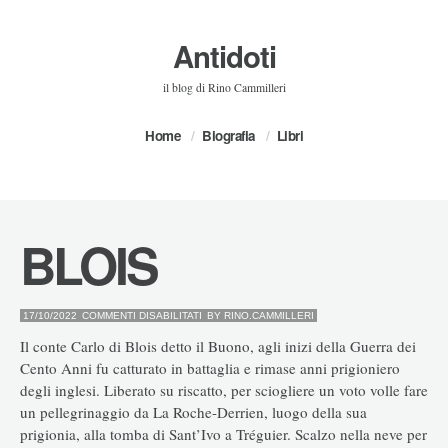
Antidoti
il blog di Rino Cammilleri
Home
Biografia
Libri
BLOIS
SU
17/10/2022
COMMENTI DISABILITATI
BY
RINO.CAMMILLERI
BLOIS
Il conte Carlo di Blois detto il Buono, agli inizi della Guerra dei
Cento Anni fu catturato in battaglia e rimase anni prigioniero
degli inglesi. Liberato su riscatto, per sciogliere un voto volle fare
un pellegrinaggio da La Roche-Derrien, luogo della sua
prigionia, alla tomba di Sant’Ivo a Tréguier. Scalzo nella neve per