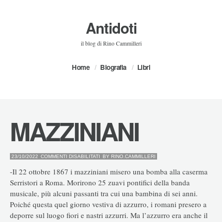
Antidoti
il blog di Rino Cammilleri
Home
Biografia
Libri
MAZZINIANI
SU
23/10/2022
COMMENTI DISABILITATI
BY
RINO.CAMMILLERI
MAZZINIANI
-Il 22 ottobre 1867 i mazziniani misero una bomba alla caserma
Serristori a Roma. Morirono 25 zuavi pontifici della banda
musicale, più alcuni passanti tra cui una bambina di sei anni.
Poiché questa quel giorno vestiva di azzurro, i romani presero a
deporre sul luogo fiori e nastri azzurri. Ma l’azzurro era anche il