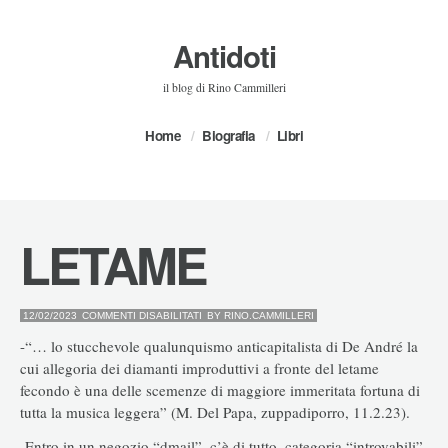
Antidoti
il blog di Rino Cammilleri
Home
Biografia
Libri
LETAME
SU
12/02/2023
COMMENTI DISABILITATI
BY
RINO.CAMMILLERI
LETAME
-“… lo stucchevole qualunquismo anticapitalista di De André la
cui allegoria dei diamanti improduttivi a fronte del letame
fecondo è una delle scemenze di maggiore immeritata fortuna di
tutta la musica leggera” (M. Del Papa, zuppadiporro, 11.2.23).
-Entro in un negozio “dmail”, c’è di tutto, categoria “introvabili”