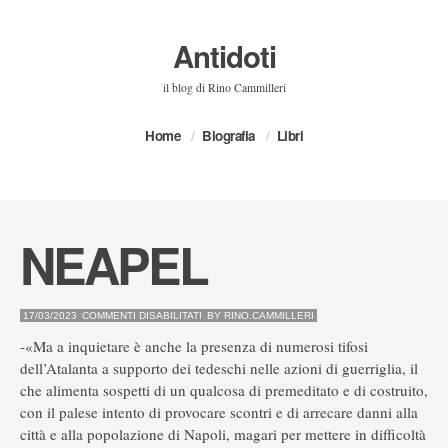
Antidoti
il blog di Rino Cammilleri
Home
Biografia
Libri
NEAPEL
SU
17/03/2023
COMMENTI DISABILITATI
BY
RINO.CAMMILLERI
NEAPEL
-«Ma a inquietare è anche la presenza di numerosi tifosi
dell’Atalanta a supporto dei tedeschi nelle azioni di guerriglia, il
che alimenta sospetti di un qualcosa di premeditato e di costruito,
con il palese intento di provocare scontri e di arrecare danni alla
città e alla popolazione di Napoli, magari per mettere in difficoltà