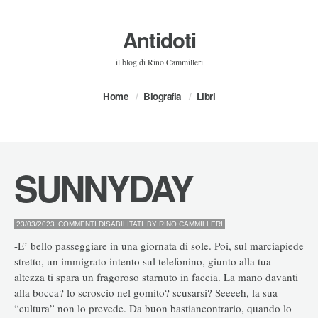
Antidoti
il blog di Rino Cammilleri
Home
Biografia
Libri
SUNNYDAY
SU
23/03/2023
COMMENTI DISABILITATI
BY
RINO.CAMMILLERI
SUNNYDAY
-E’ bello passeggiare in una giornata di sole. Poi, sul marciapiede
stretto, un immigrato intento sul telefonino, giunto alla tua
altezza ti spara un fragoroso starnuto in faccia. La mano davanti
alla bocca? lo scroscio nel gomito? scusarsi? Seeeeh, la sua
“cultura” non lo prevede. Da buon bastiancontrario, quando lo