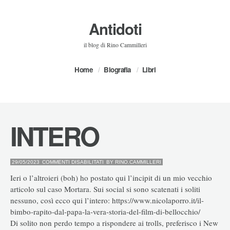
Antidoti
il blog di Rino Cammilleri
Home
Biografia
Libri
INTERO
SU
29/05/2023
COMMENTI DISABILITATI
BY
RINO.CAMMILLERI
INTERO
Ieri o l’altroieri (boh) ho postato qui l’incipit di un mio vecchio
articolo sul caso Mortara. Sui social si sono scatenati i soliti
nessuno, così ecco qui l’intero: https://www.nicolaporro.it/il-
bimbo-rapito-dal-papa-la-vera-storia-del-film-di-bellocchio/
Di solito non perdo tempo a rispondere ai trolls, preferisco i New